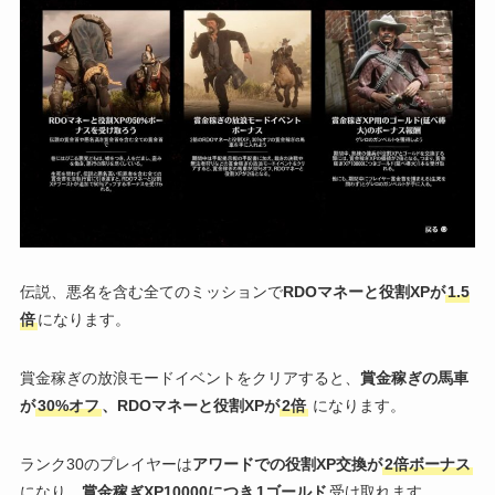
伝説、悪名を含む全てのミッションで
RDOマネーと役割XPが
1.5
倍
になります。
賞金稼ぎの放浪モードイベントをクリアすると、
賞金稼ぎの馬車
が
30%オフ
、RDOマネーと役割XPが
2倍
になります。
ランク30のプレイヤーは
アワードでの役割XP交換が
2倍ボーナス
になり、
賞金稼ぎXP10000につき
1ゴールド
受け取れます。