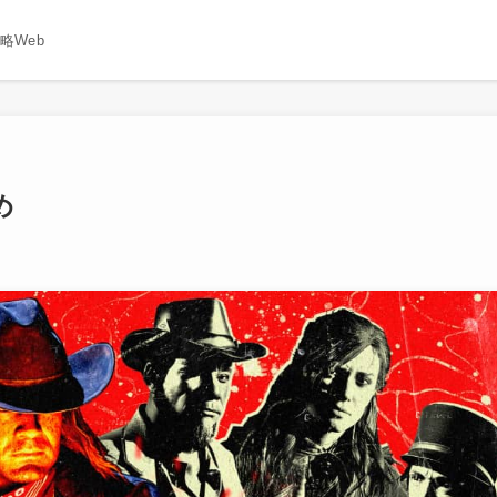
略Web
め