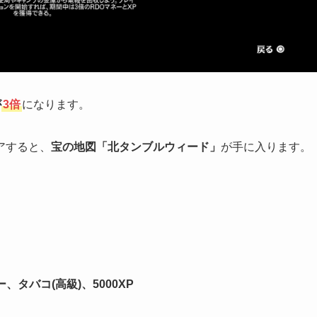
が
3倍
になります。
アすると、
宝の地図「北タンブルウィード」
が手に入ります。
、タバコ(高級)、5000XP