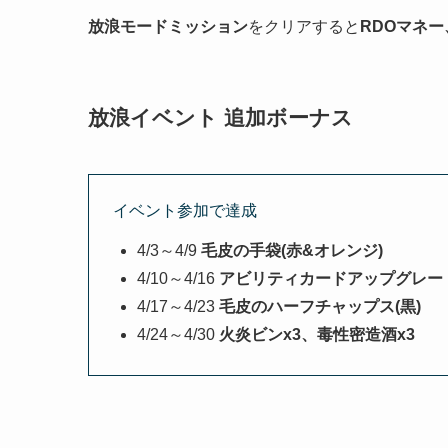
放浪モードミッション
をクリアすると
RDOマネー
放浪イベント 追加ボーナス
イベント参加で達成
4/3～4/9
毛皮の手袋(赤&オレンジ)
4/10～4/16
アビリティカードアップグレード
4/17～4/23
毛皮のハーフチャップス(黒)
4/24～4/30
火炎ビンx3、毒性密造酒x3