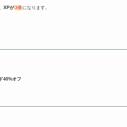
、XPが
3倍
になります。
40%オフ