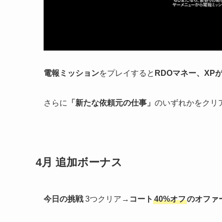
電報ミッション
をプレイすると
RDOマネー、XP
さらに
「新たな依頼元の仕事」
のいずれかをクリ
4月 追加ボーナス
今日の挑戦
3つクリア→
コート
40%オフ
のオファー