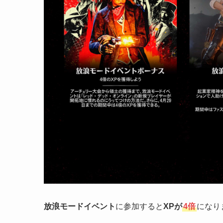
放浪モードイベント
に参加すると
XPが
4倍
になり