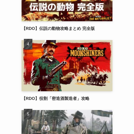
【RDO】伝説の動物攻略まとめ 完全版
【RDO】役割「密造酒製造者」攻略