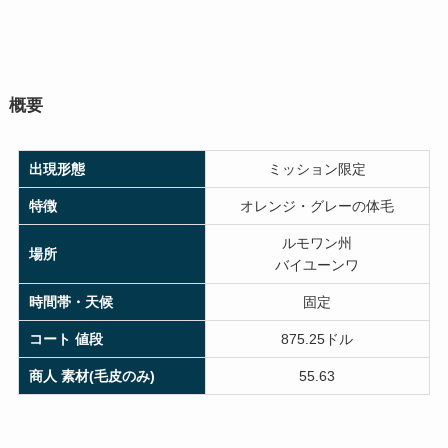
概要
出現形態
ミッション限定
特徴
オレンジ・グレーの体毛
ルモワン州
場所
バイユーンワ
時間帯・天候
固定
コート 値段
875.25ドル
商人 素材(毛皮のみ)
55.63